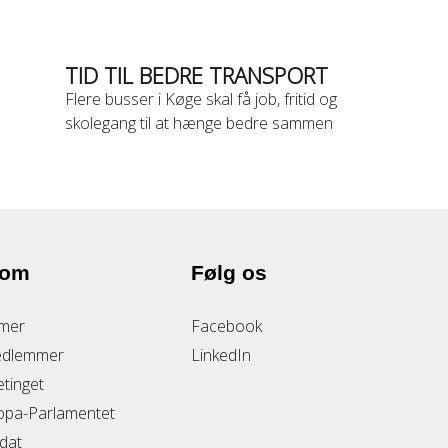
TID TIL BEDRE TRANSPORT
Flere busser i Køge skal få job, fritid og
skolegang til at hænge bedre sammen
 om
Følg os
mer
Facebook
edlemmer
LinkedIn
etinget
opa-Parlamentet
idat