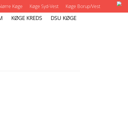
Nørre Køge
Køge Syd-Vest
Køge Borup/Vest
M
KØGE KREDS
DSU KØGE