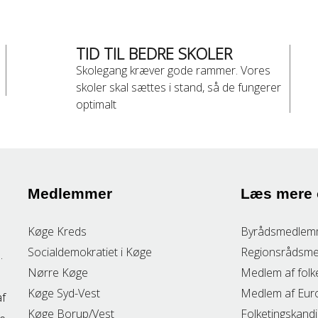
TID TIL BEDRE SKOLER
Skolegang kræver gode rammer. Vores
skoler skal sættes i stand, så de fungerer
optimalt
Medlemmer
Læs mere
Køge Kreds
Byrådsmedlem
Socialdemokratiet i Køge
Regionsrådsm
.
Nørre Køge
Medlem af folk
Køge Syd-Vest
Medlem af Eur
af
Køge Borup/Vest
Folketingskand