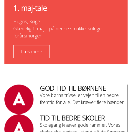
1. maj-tale
Hugos, Køge
Glædelig 1. maj – på denne smukke, solrige
forårsmorgen.
Læs mere
GOD TID TIL BØRNENE
Vore børns trivsel er vejen til en bedre
fremtid for alle. Det kræver flere hænder
TID TIL BEDRE SKOLER
Skolegang kræver gode rammer. Vores