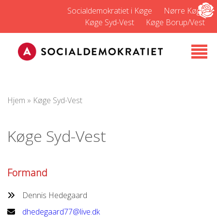
Socialdemokratiet i Køge
Nørre Køge
Køge Syd-Vest
Køge Borup/Vest
Hjem
»
Køge Syd-Vest
Køge Syd-Vest
Formand
Dennis Hedegaard
dhedegaard77@live.dk