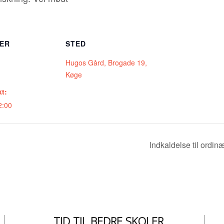
ER
STED
Hugos Gård, Brogade 19,
Køge
t:
2:00
Indkaldelse til ordi
TID TIL BEDRE SKOLER