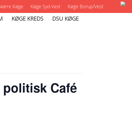
Nørre Køge
Køge Syd-Vest
Køge Borup/Vest
M
KØGE KREDS
DSU KØGE
 politisk Café