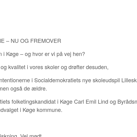
E – NU OG FREMOVER
n i Køge – og hvor er vi på vej hen?
 og kvalitet i vores skoler og drøfter desuden,
intentionerne i Socialdemokratiets nye skoleudspil Lil
 men også de ældre.
tiets folketingskandidat i Køge Carl Emil Lind og Byrå
udvalget i Køge kommune.
iskning. Vel mødt