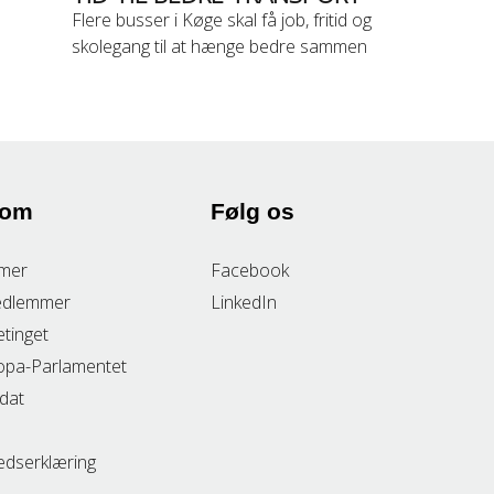
Flere busser i Køge skal få job, fritid og
skolegang til at hænge bedre sammen
 om
Følg os
mer
Facebook
edlemmer
LinkedIn
etinget
opa-Parlamentet
idat
edserklæring