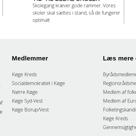
Skolegang kræver gode rammer. Vores
skoler skal sættes i stand, så de fungerer
optimalt
Medlemmer
Læs mere
Køge Kreds
Byrådsmedlem
Socialdemokratiet i Køge
Regionsrådsm
.
Nørre Køge
Medlem af folk
Køge Syd-Vest
Medlem af Eur
af
Køge Borup/Vest
Folketingskand
re
Køge Kreds
Gennemsigtigh