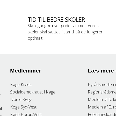
TID TIL BEDRE SKOLER
Skolegang kræver gode rammer. Vores
skoler skal sættes i stand, så de fungerer
optimalt
Medlemmer
Læs mere
Køge Kreds
Byrådsmedlem
Socialdemokratiet i Køge
Regionsrådsm
.
Nørre Køge
Medlem af folk
Køge Syd-Vest
Medlem af Eur
af
Køge Borup/Vest
Folketingskand