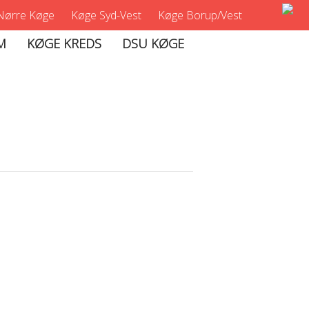
Nørre Køge
Køge Syd-Vest
Køge Borup/Vest
M
KØGE KREDS
DSU KØGE