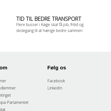
TID TIL BEDRE TRANSPORT
Flere busser i Køge skal få job, fritid og
skolegang til at hænge bedre sammen
 om
Følg os
mer
Facebook
edlemmer
LinkedIn
etinget
opa-Parlamentet
idat