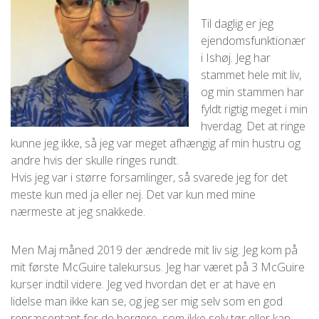
Til daglig er jeg
ejendomsfunktionær
i Ishøj. Jeg har
stammet hele mit liv,
og min stammen har
fyldt rigtig meget i min
hverdag. Det at ringe
kunne jeg ikke, så jeg var meget afhængig af min hustru og
andre hvis der skulle ringes rundt.
Hvis jeg var i større forsamlinger, så svarede jeg for det
meste kun med ja eller nej. Det var kun med mine
nærmeste at jeg snakkede.
Men Maj måned 2019 der ændrede mit liv sig. Jeg kom på
mit første McGuire talekursus. Jeg har været på 3 McGuire
kurser indtil videre. Jeg ved hvordan det er at have en
lidelse man ikke kan se, og jeg ser mig selv som en god
repræsentant for de borgere, som ikke selv tør eller kan