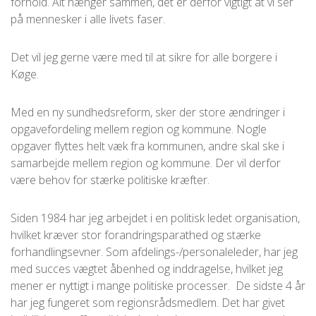
forhold. Alt hænger sammen, det er derfor vigtigt at vi ser
på mennesker i alle livets faser.
Det vil jeg gerne være med til at sikre for alle borgere i
Køge.
Med en ny sundhedsreform, sker der store ændringer i
opgavefordeling mellem region og kommune. Nogle
opgaver flyttes helt væk fra kommunen, andre skal ske i
samarbejde mellem region og kommune. Der vil derfor
være behov for stærke politiske kræfter.
Siden 1984 har jeg arbejdet i en politisk ledet organisation,
hvilket kræver stor forandringsparathed og stærke
forhandlingsevner. Som afdelings-/personaleleder, har jeg
med succes vægtet åbenhed og inddragelse, hvilket jeg
mener er nyttigt i mange politiske processer. De sidste 4 år
har jeg fungeret som regionsrådsmedlem. Det har givet