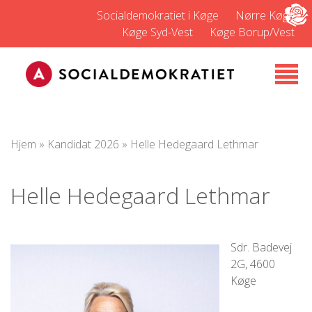
Socialdemokratiet i Køge
Nørre Køge
Køge Syd-Vest
Køge Borup/Vest
Hjem
»
Kandidat 2026
»
Helle Hedegaard Lethmar
Helle Hedegaard Lethmar
Sdr. Badevej
2G, 4600
Køge