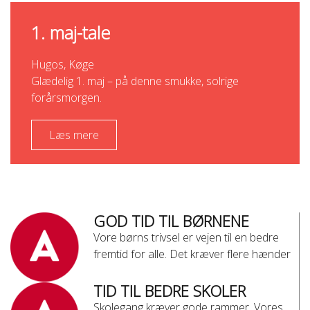
1. maj-tale
Hugos, Køge
Glædelig 1. maj – på denne smukke, solrige
forårsmorgen.
Læs mere
GOD TID TIL BØRNENE
Vore børns trivsel er vejen til en bedre
fremtid for alle. Det kræver flere hænder
TID TIL BEDRE SKOLER
Skolegang kræver gode rammer. Vores