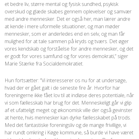
et bedre liv, større mental og fysisk sundhed, psykisk
overskud og glæde skabes gennem oplevelser og samvær
med andre mennesker. Det er også her, man lærer andre
at kende i mere uformelle situationer, og man møder
mennesker, som er anderledes end en selv, og man får
mulighed for at tale sammen på kryds og tværs. Det øger
vores kendskab og forståelse for andre mennesker, og det
er godt for vores samfund og for vores demokrati,” siger
Marie Stærke fra Socialdemokratiet.
Hun fortsætter: ”Vi interesserer os nu for at undersøge,
hvad der er gået galt i de seneste fire år. Hvorfor har
foreningerne ikke fået lov til at indløse deres potentiale, når
vi som fællesskab har brug for det. Menneskeligt går vi glip
af et ufatteligt meget og økonomisk ville der også gevinster
at hente, hvis mennesker kan dyrke fællesskabet på trods.
Med det fantastiske foreningsliv og de mange frivillige, vi
har rundt omkring i Køge kommune, så burde vi have været