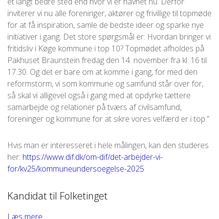
et langt bedre sted end hvor vi er havnet nu. Derfor
inviterer vi nu alle foreninger, aktører og frivillige til topmøde
for at få inspiration, samle de bedste ideer og sparke nye
initiativer i gang. Det store spørgsmål er: Hvordan bringer vi
fritidsliv i Køge kommune i top 10? Topmødet afholdes på
Pakhuset Braunstein fredag den 14. november fra kl. 16 til
17.30. Og det er bare om at komme i gang, for med den
reformstorm, vi som kommune og samfund står over for,
så skal vi alligevel også i gang med at opdyrke tættere
samarbejde og relationer på tværs af civilsamfund,
foreninger og kommune for at sikre vores velfærd er i top.”
Hvis man er interesseret i hele målingen, kan den studeres
her:
https://www.dif.dk/om-dif/det-arbejder-vi-
for/kv25/kommuneundersoegelse-2025
Kandidat til Folketinget
Læs mere