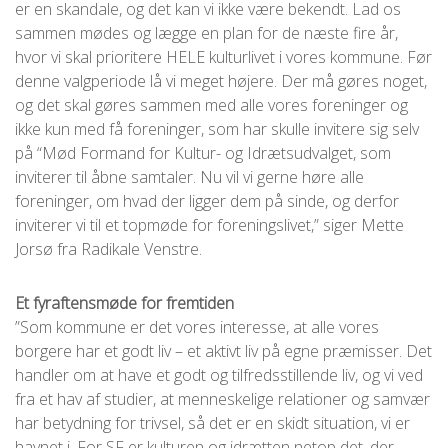
er en skandale, og det kan vi ikke være bekendt. Lad os
sammen mødes og lægge en plan for de næste fire år,
hvor vi skal prioritere HELE kulturlivet i vores kommune. Før
denne valgperiode lå vi meget højere. Der må gøres noget,
og det skal gøres sammen med alle vores foreninger og
ikke kun med få foreninger, som har skulle invitere sig selv
på “Mød Formand for Kultur- og Idrætsudvalget, som
inviterer til åbne samtaler. Nu vil vi gerne høre alle
foreninger, om hvad der ligger dem på sinde, og derfor
inviterer vi til et topmøde for foreningslivet,” siger Mette
Jorsø fra Radikale Venstre.
Et fyraftensmøde for fremtiden
”Som kommune er det vores interesse, at alle vores
borgere har et godt liv – et aktivt liv på egne præmisser. Det
handler om at have et godt og tilfredsstillende liv, og vi ved
fra et hav af studier, at menneskelige relationer og samvær
har betydning for trivsel, så det er en skidt situation, vi er
havnet i. For SF er kulturen og idrætten netop det, der