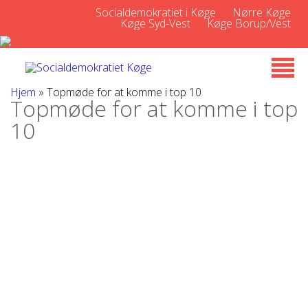
Socialdemokratiet i Køge
Nørre Køge
Køge Syd-Vest
Køge Borup/Vest
Hjem
»
Topmøde for at komme i top 10
Topmøde for at komme i top
10