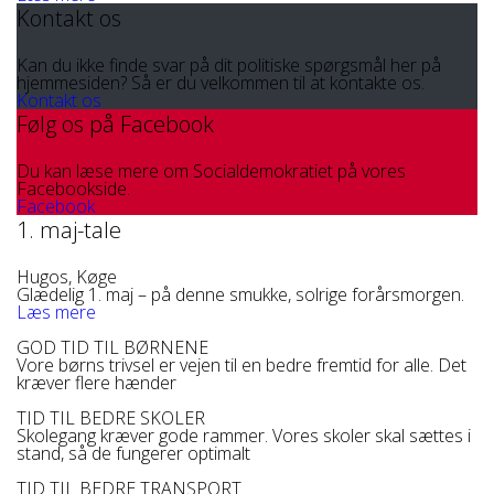
Kontakt os
Kan du ikke finde svar på dit politiske spørgsmål her på
hjemmesiden? Så er du velkommen til at kontakte os.
Kontakt os
Følg os på Facebook
Du kan læse mere om Socialdemokratiet på vores
Facebookside.
Facebook
1. maj-tale
Hugos, Køge
Glædelig 1. maj – på denne smukke, solrige forårsmorgen.
Læs mere
GOD TID TIL BØRNENE
Vore børns trivsel er vejen til en bedre fremtid for alle. Det
kræver flere hænder
TID TIL BEDRE SKOLER
Skolegang kræver gode rammer. Vores skoler skal sættes i
stand, så de fungerer optimalt
TID TIL BEDRE TRANSPORT