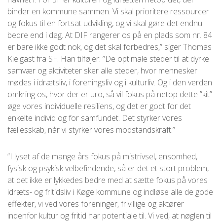
binder en kommune sammen. Vi skal prioritere ressourcer
og fokus til en fortsat udvikling, og vi skal gøre det endnu
bedre end i dag. At DIF rangerer os på en plads som nr. 84
er bare ikke godt nok, og det skal forbedres,” siger Thomas
Kielgast fra SF. Han tilføjer: ”De optimale steder til at dyrke
samvær og aktiviteter sker alle steder, hvor mennesker
mødes i idrætsliv, i foreningsliv og i kulturliv. Og i den verden
omkring os, hvor der er uro, så vil fokus på netop dette ”kit”
øge vores individuelle resiliens, og det er godt for det
enkelte individ og for samfundet. Det styrker vores
fællesskab, når vi styrker vores modstandskraft.”
”I lyset af de mange års fokus på mistrivsel, ensomhed,
fysisk og psykisk velbefindende, så er det et stort problem,
at det ikke er lykkedes bedre med at sætte fokus på vores
idræts- og fritidsliv i Køge kommune og indløse alle de gode
effekter, vi ved vores foreninger, frivillige og aktører
indenfor kultur og fritid har potentiale til. Vi ved, at nøglen til