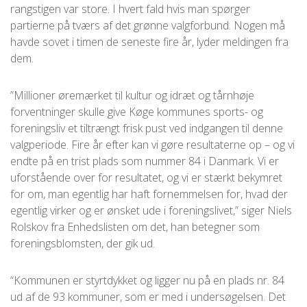
rangstigen var store. I hvert fald hvis man spørger
partierne på tværs af det grønne valgforbund. Nogen må
havde sovet i timen de seneste fire år, lyder meldingen fra
dem.
”Millioner øremærket til kultur og idræt og tårnhøje
forventninger skulle give Køge kommunes sports- og
foreningsliv et tiltrængt frisk pust ved indgangen til denne
valgperiode. Fire år efter kan vi gøre resultaterne op – og vi
endte på en trist plads som nummer 84 i Danmark. Vi er
uforstående over for resultatet, og vi er stærkt bekymret
for om, man egentlig har haft fornemmelsen for, hvad der
egentlig virker og er ønsket ude i foreningslivet,” siger Niels
Rolskov fra Enhedslisten om det, han betegner som
foreningsblomsten, der gik ud
.
“Kommunen er styrtdykket og ligger nu på en plads nr. 84
ud af de 93 kommuner, som er med i undersøgelsen. Det